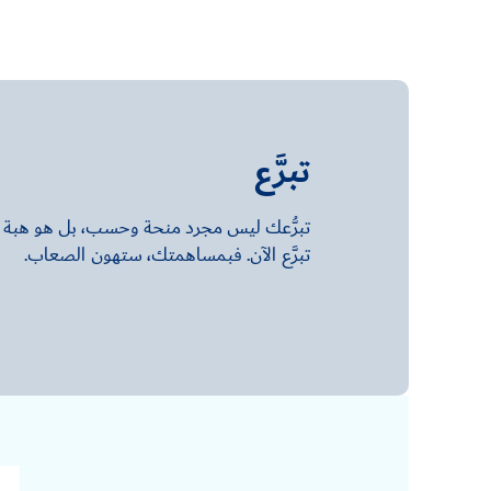
تبرَّع
تبرُّعك ليس مجرد منحة وحسب، بل هو هبة الح
تبرَّع الآن. فبمساهمتك، ستهون الصعاب.