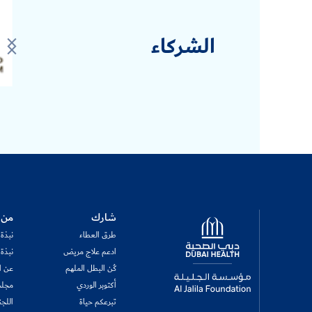
الشركاء
Logo
شارك
من 
طرق العطاء
نبذة
ادعم علاج مريض
نبذة
كُن البطل الملهم
عن ال
أكتوبر الوردي
مجلس
تبرعكم حياة
اللجن