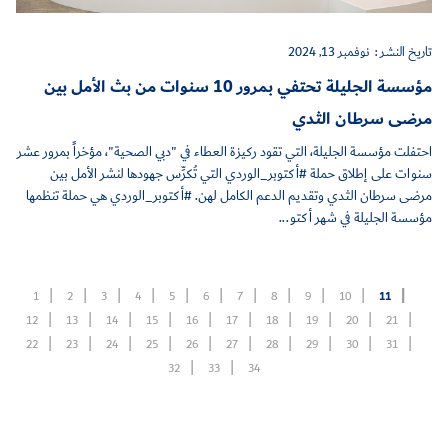
تاريخ النشر :
نوفمبر 13, 2024
مؤسسة الجليلة تحتفي بمرور 10 سنوات من بث الأمل بين
مرضى سرطان الثدي
احتفلت مؤسسة الجليلة، التي تقود ركيزة العطاء في "دبي الصحية"، مؤخراً بمرور عشر
سنوات على إطلاق حملة #أكتوبر_الوردي التي تُكرِّس جهودها لنشر الأمل بين
مرضى سرطان الثدي وتقديم الدعم الكامل لهن. #أكتوبر_الوردي هي حملة تنظمها
مؤسسة الجليلة في شهر أكتو...
1
2
3
4
5
6
7
8
9
10
11
12
13
14
15
16
17
18
19
20
21
22
23
24
25
26
27
28
29
30
31
32
33
34