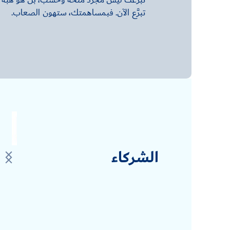
تبرُّعك ليس مجرد منحة وحسب، بل هو هبة الح
تبرَّع الآن. فبمساهمتك، ستهون الصعاب.
الشركاء