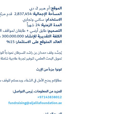
الموقع
:
أم هرير 2، دبي
المساحة الإجمالية:
2,837,454 قدم مربّع
الاستخدام
: سكني وتجاري
المدة الزمنية
:
24 شهراً
التصميم
:
طابق أرضي + طابقان لمواقف السيارات + 10 طوابق 
الكلفة التقديرية للإنشاء:
300.000.000 درهماً إماراتياً
العائد المتوقع على الاستثمار:
15%
يُجسِّد وقف حمدان بن راشد للسرطان نموذجاً لل
تمويل البحث العلمي، لتوفير تجربة علاجية شاملة
كونوا جزءاً من الإرث
عطاؤكم يمنح الأمل في الشفاء. وبدعمكم للوقف ست
للمزيد من المعلومات، يُرجى التواصل
:
+97143838012
fundraising@aljalilafoundation.ae