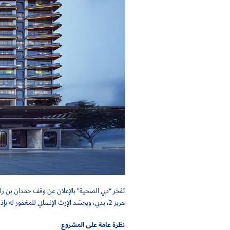
تفخر “دبي الصحية” بالإعلان عن وقف حمدان بن را
هرير 2، بدبي، ويجسّد الإرث الإنساني للمغفور له بإذن الله الشيخ حمدان بن راشد آل مكتوم، طيب الله ثراه، واهتمامه بالصحة والتعليم.
نظرة عامة على المشروع