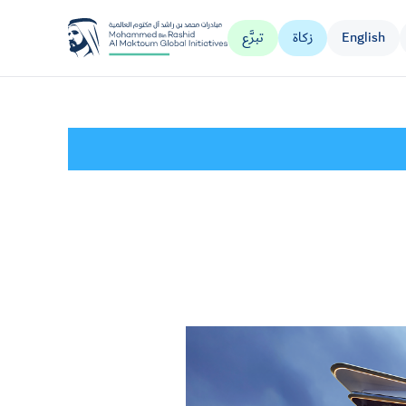
English
زكاة
تبرَّع
مؤسسة جليلة