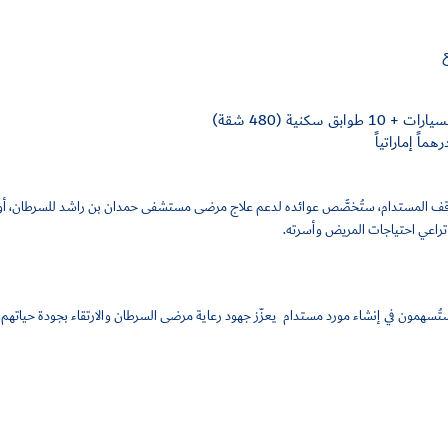
سكنية (480 شقة)
وقف المستدام، ستُخصَّص عوائده لدعم علاج مرضى مستشفى حمدان بن راشد للسرطان، أول 
 تراعي احتياجات المريض وأسرته.
ُسهمون في إنشاء مورد مستدام يعزّز جهود رعاية مرضى السرطان والارتقاء بجودة حياتهم.