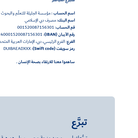
للتبرع المباشر
اسم الحساب
: مؤسسة الجليلة للتعلّم والبحوث ا
اسم البنك
: مصرف دبي الإسلامي
قم الحساب
: 001520087156301
رقم الآيبان (IBAN)
: AE970240001520087156301
الفرع
: الفرع الرئيسي، دبي، الإمارات العربية المتحد
رمز سويفت
(Swift code)
: DUIBAEADXXX
ساهموا معنا للارتقاء بصحة الإنسان .
تبرَّع