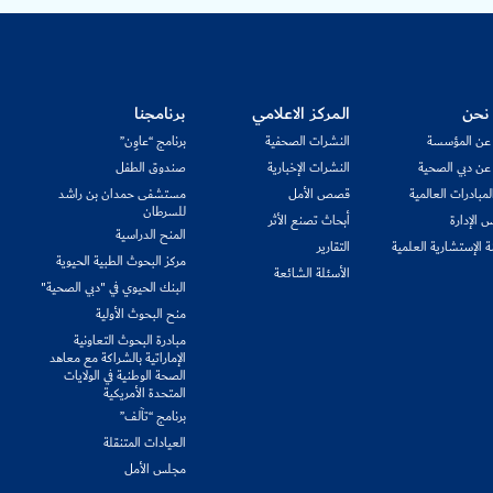
نحن
المركز الاعلامي
برنامجنا
 عن المؤسسة
النشرات الصحفية
برنامج “عاوِن”
 عن دبي الصحية
النشرات الإخبارية
صندوق الطفل
مبادرات العالمية
قصص الأمل
مستشفى حمدان بن راشد
للسرطان
 الإدارة
أبحاث تصنع الأثر
المنح الدراسية
ة الإستشارية العلمية
التقارير
مركز البحوث الطبية الحيوية
الأسئلة الشائعة
البنك الحيوي في "دبي الصحية"
منح البحوث الأولية
مبادرة البحوث التعاونية
الإماراتية بالشراكة مع معاهد
الصحة الوطنية في الولايات
المتحدة الأمريكية
برنامج “تآلف”
العيادات المتنقلة
مجلس الأمل