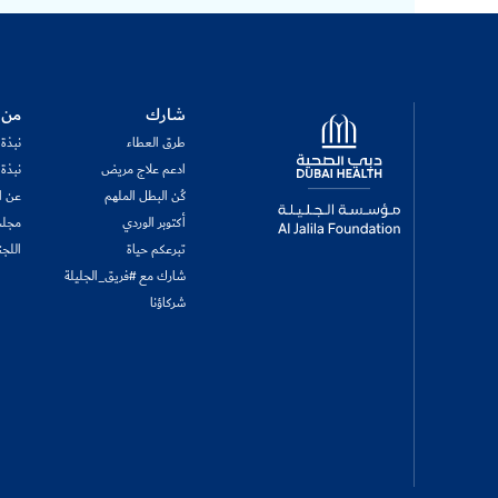
Logo
شارك
من 
طرق العطاء
نبذة
ادعم علاج مريض
نبذة
كُن البطل الملهم
عن ال
أكتوبر الوردي
مجلس
تبرعكم حياة
اللجن
شارك مع #فريق_الجليلة
شركاؤنا