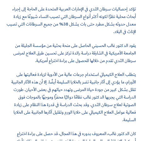
تؤكد إحصائيات سرطان الثدي في الإمارات العربية المتحدة على الحاجة إلى إجراء
أبحاث محلية نظرًا لكونه أكثر أنواع السرطان التي تصيب النساء شيوعًا مع زيادة
معدل حدوثه بشكل مطرد حتى بات يشكل 38% من جميع السرطانات التي تصيب
الإناث في البلاد.
يقود الدكتور غالب الحسيني الحاصل على منحة بحثية من مؤسسة الجليلة من
الجامعة الأمريكية في الشارقة دراسة رائدة تركز على تحسين طرق العلاج لمرضى
سرطان الثدي تقدم من خلالها للحصول على براءة اختراع أمريكية.
يتطلب العلاج الكيميائي استخدام جرعات عالية من الأدوية لزيادة فعاليتها على
الأورام، ما يؤدي إلى آثار جانبية تضر بالخلايا السليمة أيضًا. إلا أن هذه الآثار الجانبية
تقلل بشكل كبير من جودة حياة المرضى وتهدد حياتهم في بعض الأحيان. طورت
الدراسة التي يجريها الدكتور غالب نظامًا دوائيًا محفزًا وموجهًا بالموجات فوق
الصوتية لعلاج سرطان الثدي. وقد بحثت الدراسة في قدرة هذا النظام على زيادة
فعالية عوامل العلاج الكيميائي على خلايا الورم وتقليل آثارها الجانبية على الخلايا
السليمة.
كان الدكتور غالب، المعروف بدوره في هذا المجال، قد حصل على براءة اختراع