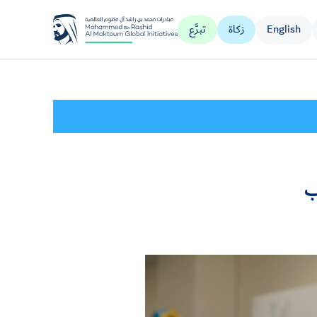
English
زكاة
تبرَّع
مؤسسة جليلة
ب