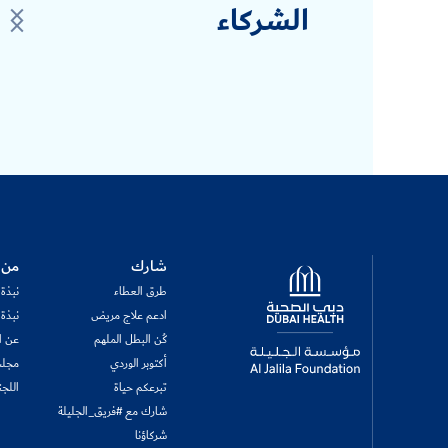
الشركاء
Logo
شارك
من 
طرق العطاء
نبذة
ادعم علاج مريض
نبذة
كُن البطل الملهم
عن ال
أكتوبر الوردي
مجلس
تبرعكم حياة
اللجن
شارك مع #فريق_الجليلة
شركاؤنا