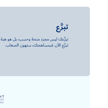
تبرَّع
تبرُّعك ليس مجرد منحة وحسب، بل هو هبة الح
تبرَّع الآن. فبمساهمتك، ستهون الصعاب.