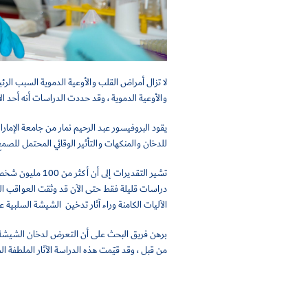
لا تزال أمراض القلب والأوعية الدموية السبب الرئي
والأوعية الدموية ، وقد حددت الدراسات أنه أحد الأسباب الرئيسي
يقود البروفيسور عبد الرحيم نمار من جامعة الإمارا
للدخان والمنكهات والتأثير الوقائي المحتمل للصم
تشير التقديرات إلى أن أكثر من 100 مليون شخص حول العالم يدخنون الشيشة وهو شكل رئيسي من أشكال التدخين في الشرق الأوسط.
دراسات قليلة فقط حتى الآن قد وثقت العواقب الق
الآليات الكامنة وراء آثار تدخين الشيشة السلبية 
برهن فريق البحث على أن التعرض لدخان الشيشة 
من قبل ، وقد قيّمت هذه الدراسة الآثار الملطفة 