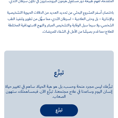
المتقدمة، لفهم طبيعة دور مستقبِل هرمون البروجسترون في تكوَّن سرطان الثدي.
باختصار، أسفر المشروع البحثي عن تحديد العديد من الدلالات الحيوية التشخيصية
والإنذارية – بل وحتى العلاجية – لسرطان الثدي، مما سهَّل من تطوير وتنفيذ الطب
الشخصي، ولا سيما سبل الوقاية والتشخيص المبكر والنهج الاستهدافية المختلطة
للعلاج؛ مما قدم بصيصًا من الأمل في الشفاء للمريضات.
تبرَّع
تبرُّعك ليس مجرد منحة وحسب، بل هو هبة الحياة. ساهم في تغيير حياة
إنسان اليوم وساعدنا في علاج مجتمعنا. تبرَّع الآن. فبمساهمتك، ستهون
الصعاب.
تبرَّع