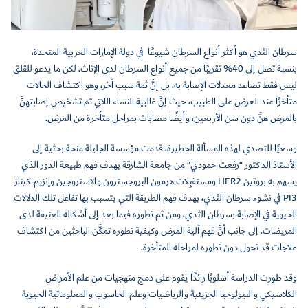
سرطان الثدي هو أكثر أنواع السرطان شيوعًا في دولة الإمارات العربية المتحدة،
بنسبة تصل إلى 40% تقريبًا من جميع أنواع السرطان لدى الإناث. لكن ما يدعو للقلق
ليس فقط تصاعد معدلات الإصابة به، بل إنَّ ثمة سبب آخر، وهو اكتشاف الحالات
متأخرًا عند العرض على الطبيب، حيث إنَّ غالبية النساء اللاتي تم تشخيص إصابتهنَّ
بالمرض هنَّ دون سن الأربعين، وأيضًا مصابات بمراحل متأخرة من المرض.
وسعيًا للتصدي لهذه المسألة الخطيرة، قدمت مؤسسة الجليلة منحة بحثية إلى
الأستاذ الدكتور “رفعت حمودي” من جامعة الشارقة بهدف فهم طبيعة الدور الذي
يسهم به بروتين HER2 ومستقبِلات هرمون البروجسترون والاستروجين وإنزيم كيناز
PI3 في نشوء سرطان الثدي، بهدف فهم الطريقة التي يتسبب بها تفاعل تلك الدلالات
الحيوية في الإصابة بسرطان الثدي، ومن ثم تطوره فيما بعد إلى أشكاله العنيفة لدى
المريضات. إلى جانب أنَّ فهم آلية المرض وكيفية تطوره تمكَّن الباحثين من اكتشاف
علاجات قد تحول دون تطوره لمراحله المتأخرة.
وقد طورت الدراسة أسلوبًا رائدًا يقوم على دمج منهجيات من علم الأمراض
الكلاسيكي والبيولوجيا الجزيئية والرياضيات وعلم الحاسوب والمعلوماتية الحيوية