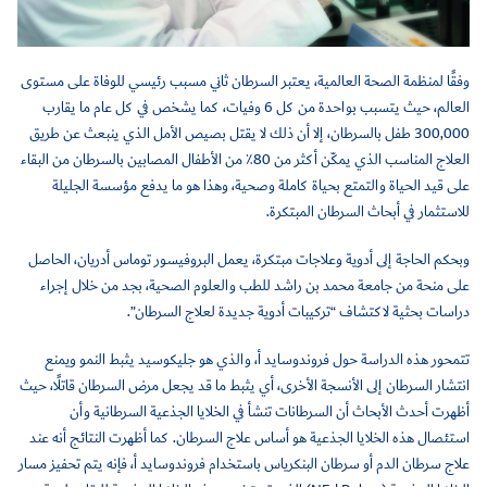
وفقًا لمنظمة الصحة العالمية، يعتبر السرطان ثاني مسبب رئيسي للوفاة على مستوى
العالم، حيث يتسبب بواحدة من كل 6 وفيات، كما يشخص في كل عام ما يقارب
300,000 طفل بالسرطان، إلا أن ذلك لا يقتل بصيص الأمل الذي ينبعث عن طريق
العلاج المناسب الذي يمكّن أكثر من 80٪ من الأطفال المصابين بالسرطان من البقاء
على قيد الحياة والتمتع بحياة كاملة وصحية، وهذا هو ما يدفع مؤسسة الجليلة
للاستثمار في أبحاث السرطان المبتكرة.
وبحكم الحاجة إلى أدوية وعلاجات مبتكرة، يعمل البروفيسور توماس أدريان، الحاصل
على منحة من جامعة محمد بن راشد للطب والعلوم الصحية، بجد من خلال إجراء
دراسات بحثية لاكتشاف “تركيبات أدوية جديدة لعلاج السرطان”.
تتمحور هذه الدراسة حول فروندوسايد أ، والذي هو جليكوسيد يثبط النمو ويمنع
انتشار السرطان إلى الأنسجة الأخرى، أي يثبط ما قد يجعل مرض السرطان قاتلًا، حيث
أظهرت أحدث الأبحاث أن السرطانات تنشأ في الخلايا الجذعية السرطانية وأن
استئصال هذه الخلايا الجذعية هو أساس علاج السرطان. كما أظهرت النتائج أنه عند
علاج سرطان الدم أو سرطان البنكرياس باستخدام فروندوسايد أ، فإنه يتم تحفيز مسار