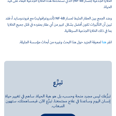
الخلايا الجذعية (مسار NF-kB) الذي تستخدمه هذه الخلايا الجذعية للبقاء على قيد
الحياة.
وعند الجمع بين العقار المثبط لمسار NF-kB (أندروغرافوليد) مع فروندوسايد أ، فقد
تبين أن التأثيرات تكون أفضل بشكل كبير من أي عقار بمفرده في قتل جميع الخلايا
بما في ذلك الخلايا الجذعية السرطانية.
انقر
هنا
لمعرفة المزيد حول هذا البحث وغيره من أبحاث مؤسسة الجليلة.
تبرَّع
تبرُّعك ليس مجرد منحة وحسب، بل هو هبة الحياة. ساهم في تغيير حياة
إنسان اليوم وساعدنا في علاج مجتمعنا. تبرَّع الآن. فبمساهمتك، ستهون
الصعاب.