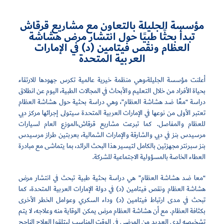
مؤسسة الجليلة بالتعاون مع مشاريع قرقاش
تبدأ بحثًا طبيًا حول انتشار مرض هشاشة
العظام ونقص فيتامين (د) في الإمارات
العربية المتحدة
أعلنت مؤسسة الجليلة،وهي منظمة خيرية عالمية تكرس جهودها للارتقاء
بحياة الأفراد من خلال التعليم والأبحاث في المجالات الطبية، اليوم عن انطلاق
دراسة “معًا ضد هشاشة العظام”، وهي دراسة بحثية حول هشاشة العظام
تعتبر الأولى من نوعها في الإمارات العربية المتحدة سيتولى إجرائها مركز دبي
للعظام والمفاصل. كما تبرعت مشاريع قرقاش،الموزع العام لسيارات
مرسيدس بنز في دبي والشارقة والإمارات الشمالية، بعربتين طراز مرسيدس
بنز سبرنتر مجهزتين بالكامل لتيسير هذا البحث الرائد، بما يتماشى مع مبادرة
العطاء الخاصة بالمسؤولية الاجتماعية للشركة.
“معا ضد هشاشة العظام” هي دراسة بحثية طبية تبحث في انتشار مرض
هشاشة العظام ونقص فيتامين (د) في دولة الإمارات العربية المتحدة، كما
تبحث في مدى ارتباط فيتامين (د) وداء السكري وعوامل الخطر الأخرى
بكثافة العظام. مع أن هشاشة العظام مرض يمكن الوقاية منه وعلاجه، لا يتم
تشخيصه لدى العديد من المرضى في الوقت المناسب ليتلقوا العلاج الناجح