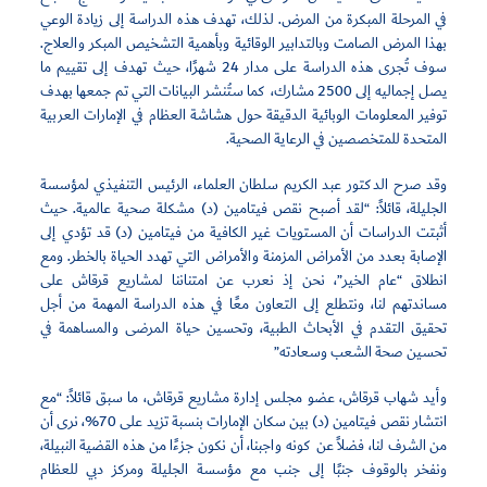
في المرحلة المبكرة من المرض. لذلك، تهدف هذه الدراسة إلى زيادة الوعي
بهذا المرض الصامت وبالتدابير الوقائية وبأهمية التشخيص المبكر والعلاج.
سوف تُجرى هذه الدراسة على مدار 24 شهرًا، حيث تهدف إلى تقييم ما
يصل إجماليه إلى 2500 مشارك، كما ستُنشر البيانات التي تم جمعها بهدف
توفير المعلومات الوبائية الدقيقة حول هشاشة العظام في الإمارات العربية
المتحدة للمتخصصين في الرعاية الصحية.
وقد صرح الدكتور عبد الكريم سلطان العلماء، الرئيس التنفيذي لمؤسسة
الجليلة، قائلاً: “لقد أصبح نقص فيتامين (د) مشكلة صحية عالمية. حيث
أثبتت الدراسات أن المستويات غير الكافية من فيتامين (د) قد تؤدي إلى
الإصابة بعدد من الأمراض المزمنة والأمراض التي تهدد الحياة بالخطر. ومع
انطلاق “عام الخير”، نحن إذ نعرب عن امتناننا لمشاريع قرقاش على
مساندتهم لنا، ونتطلع إلى التعاون معًا في هذه الدراسة المهمة من أجل
تحقيق التقدم في الأبحاث الطبية، وتحسين حياة المرضى والمساهمة في
تحسين صحة الشعب وسعادته”
وأيد شهاب قرقاش، عضو مجلس إدارة مشاريع قرقاش، ما سبق قائلاً: “مع
انتشار نقص فيتامين (د) بين سكان الإمارات بنسبة تزيد على 70%، نرى أن
من الشرف لنا، فضلاً عن كونه واجبنا، أن نكون جزءًا من هذه القضية النبيلة،
ونفخر بالوقوف جنبًا إلى جنب مع مؤسسة الجليلة ومركز دبي للعظام