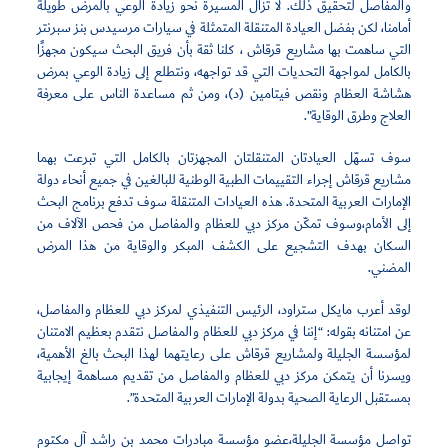
والمفاصل لتحقيق ذلك. لا تزال المسيرة نحو زيادة الوعي بالمرض طويلة
أمامنا، لكن بفضل العيادة المتنقلة المتمثلة في سيارات مرسيدس بنز سبرنتر
التي ساهمت بها مشاريع قرقاش ، كلنا ثقة بأن فريق البحث سيكون مجهزًا
بالكامل لمواجهة التحديات التي قد تواجهه، ونتطلع إلى زيادة الوعي بمرض
هشاشة العظام ونقص فيتامين (د)، ومن ثم مساعدة الناس على معرفة
العلاج وطرق الوقاية”.
سوف تسهّل العيادتان المتنقلتان المجهزتان بالكامل التي تبرعت بهما
مشاريع قرقاش إجراء التقييمات الطبية الوطنية للبالغين في جميع أنحاء دولة
الإمارات العربية المتحدة. هذه العيادات المتنقلة سوف تدفع برنامج البحث
إلى الأمام،وسوف تمكّن مركز دبي للعظام والمفاصل من فحص الآلاف من
السكان بهدف التشجيع على الكشف المبكر والوقاية من هذا المرض
المضني.
لوقد أعرب مايكل ستراود، الرئيس التنفيذي لمركز دبي للعظام والمفاصل،
عن امتنانه بقوله: “إننا في مركز دبي للعظام والمفاصل نتقدم بعظيم الامتنان
لمؤسسة الجليلة ولمشاريع قرقاش على رعايتهما لهذا البحث بالغ الأهمية،
ويسرنا أن يتمكن مركز دبي للعظام والمفاصل من تقديم مساهمة إيجابية
بمستقبل الرعاية الصحية بدولة الإمارات العربية المتحدة”.
تواصل مؤسسة الجليلة،عضو مؤسسة مبادرات محمد بن راشد آل مكتوم